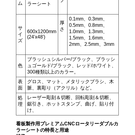
プ
ム
ラーシート
0.1mm、0.3mm、
厚
0.5mm、0.8mm、
サ
さ
600x1200mm
1.0mm、1.3mm、
イ
(24'x48')
1.5mm、1.6mm、
ズ
2mm、2.5mm、3mm
ブラッシュシルバー/ブラック、ブラッシ
色
ュゴールド/ブラック、レッド/ホワイト、
300種類以上のカラー。
表
グロス、マット、メタリックブラシ、木
面
脈、裏彫り（アクリル）など。
レーザー彫刻＆切断、回転彫刻＆切断、
処
鋸引き、ホットスタンプ、曲げ、貼り付
理
け、
看板製作用プレミアムCNCロータリーダブルカ
ラーシートの特長と用途