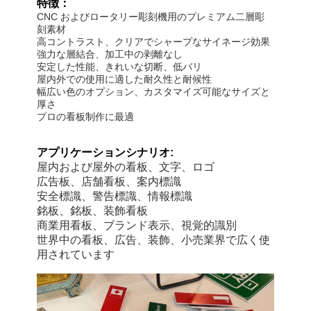
特徴：
CNC およびロータリー彫刻機用のプレミアム二層彫
刻素材
高コントラスト、クリアでシャープなサイネージ効果
強力な層結合、加工中の剥離なし
安定した性能、きれいな切断、低バリ
屋内外での使用に適した耐久性と耐候性
幅広い色のオプション、カスタマイズ可能なサイズと
厚さ
プロの看板制作に最適
アプリケーションシナリオ:
屋内および屋外の看板、文字、ロゴ
広告板、店舗看板、案内標識
安全標識、警告標識、情報標識
銘板、銘板、装飾看板
商業用看板、ブランド表示、視覚的識別
世界中の看板、広告、装飾、小売業界で広く使
用されています