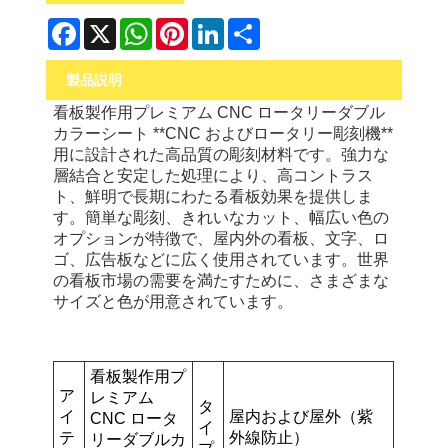
Facebook
X
WhatsApp
Pinterest
LinkedIn
Share
製品説明
看板製作用プレミアム CNC ロータリーダブル
カラーシート
**CNC およびロータリー彫刻機**
用に設計された高品質の彫刻材料です。強力な
層結合と安定した処理により、高コントラス
ト、鮮明で長期にわたる看板効果を提供しま
す。簡単な彫刻、きれいなカット、幅広い色の
オプションが特徴で、屋内外の看板、文字、ロ
ゴ、広告板などに広く使用されています。世界
の看板市場の需要を満たすために、さまざまな
サイズと色が用意されています。
看板製作用プ
ア
レミアム
タ
イ
屋内および屋外（紫
CNC ロータ
イ
テ
外線防止）
リーダブルカ